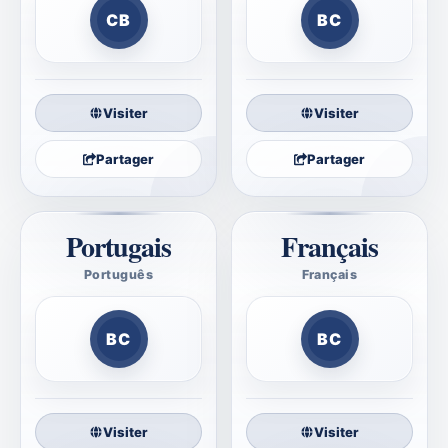
CB
BC
Visiter
Visiter
Partager
Partager
Portugais
Français
Português
Français
Bíblia Correta
Bible Correcte
BC
BC
Visiter
Visiter