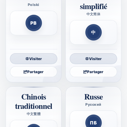
simplifié
Polski
Poprawna Biblia
中文简体
圣经正解
PB
中
Visiter
Visiter
Partager
Partager
Chinois
Russe
traditionnel
Русский
Правильная Библия
中文繁體
聖經正解
ПБ