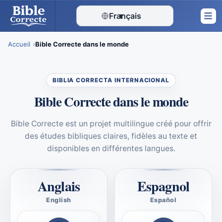
Français
▾
Accueil
Bible Correcte dans le monde
Skip
to
BIBLIA CORRECTA INTERNACIONAL
content
Bible Correcte dans le monde
Bible Correcte est un projet multilingue créé pour offrir
des études bibliques claires, fidèles au texte et
disponibles en différentes langues.
Anglais
Espagnol
English
Español
Correct Bible
Biblia Correcta