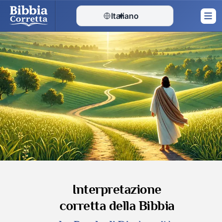
Italiano
▾
Skip
to
content
Interpretazione
corretta della Bibbia