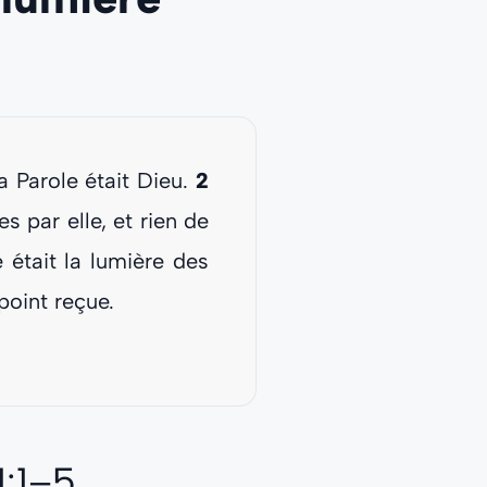
 Parole était Dieu.
2
s par elle, et rien de
ie était la lumière des
point reçue.
1:1–5