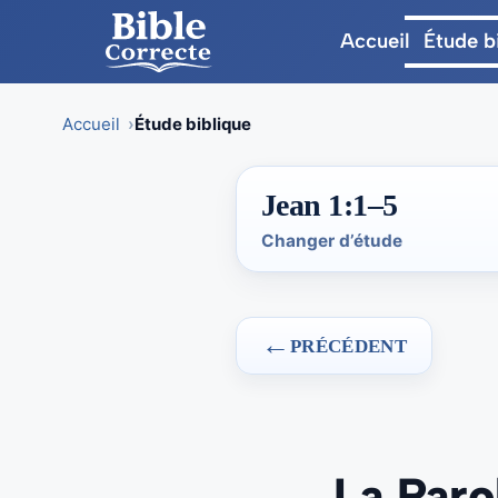
Accueil
Étude b
Accueil
Étude biblique
Skip
Jean 1:1–5
to
content
Changer d’étude
←
PRÉCÉDENT
La Parol