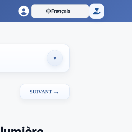
Français
▾
Faire un don
▾
→
SUIVANT
a lumière