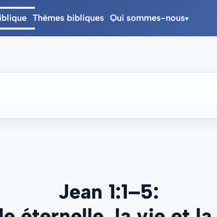
iblique
Thèmes bibliques
Qui sommes-nous
▾
Jean 1:1–5
:
e éternelle, la vie et l