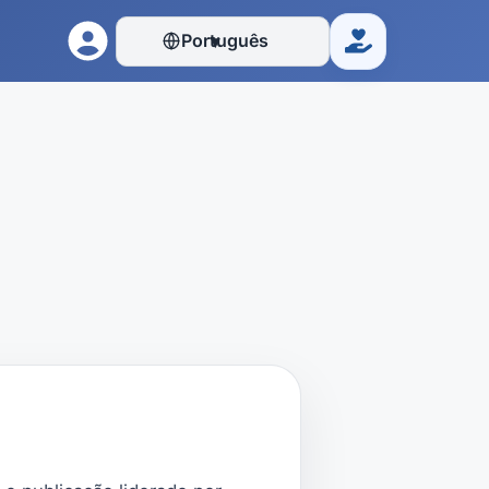
Português
▾
Doar