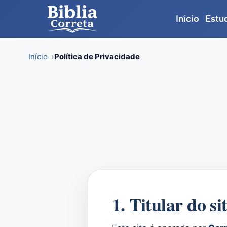
Início
Estu
Início
Política de Privacidade
Skip
to
content
1. Titular do si