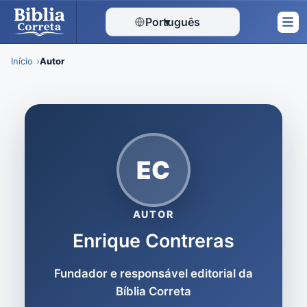
Português
▾
Início
Autor
Skip
to
content
EC
AUTOR
Enrique Contreras
Fundador e responsável editorial da
Bíblia Correta