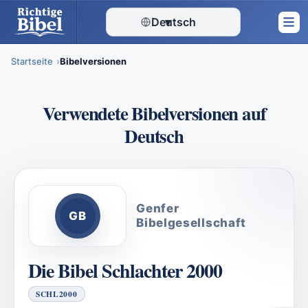
Deutsch
▾
Startseite
Bibelversionen
Skip
to
Verwendete Bibelversionen auf
content
Deutsch
Genfer
GB
Bibelgesellschaft
Die Bibel Schlachter 2000
SCHL2000