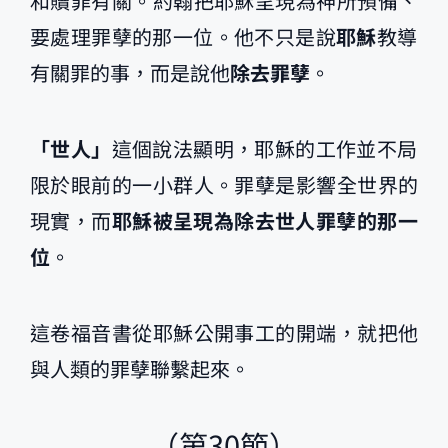
和贖罪有關。約翰把耶穌呈現為神所預備、
要處理罪孽的那一位。他不只是說
耶穌
教導
有關罪的事，而是說他
除去罪孽
。
「世人」
這個說法顯明，耶穌的工作並不局
限於眼前的一小群人。罪孽是影響全世界的
現實，而
耶穌被呈現為除去世人罪孽的那一
位
。
這卷福音書從耶穌公開事工的開端，就把他
與人類的罪孽聯繫起來。
（第30節）