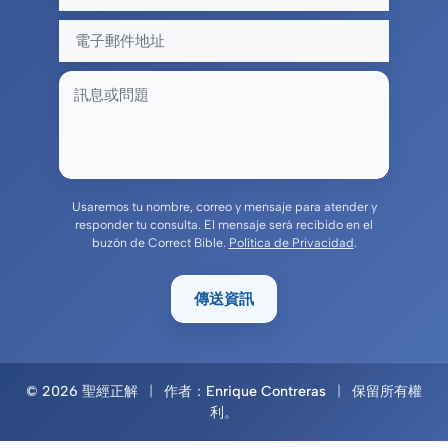
Usaremos tu nombre, correo y mensaje para atender y
responder tu consulta. El mensaje será recibido en el
buzón de Correct Bible.
Política de Privacidad
.
傳送資訊
© 2026 聖經正解
|
作者：
Enrique Contreras
|
保留所有權
利。