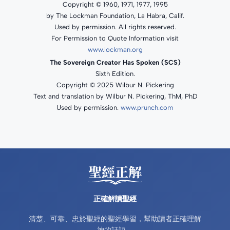
Copyright © 1960, 1971, 1977, 1995
by The Lockman Foundation, La Habra, Calif.
Used by permission. All rights reserved.
For Permission to Quote Information visit
www.lockman.org
The Sovereign Creator Has Spoken (SCS)
Sixth Edition.
Copyright © 2025 Wilbur N. Pickering
Text and translation by Wilbur N. Pickering, ThM, PhD
Used by permission.
www.prunch.com
正確解讀聖經
清楚、可靠、忠於聖經的聖經學習，幫助讀者正確理解