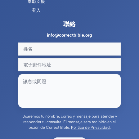
奉獻支援
登入
聯絡
info@correctbible.org
Usaremos tu nombre, correo y mensaje para atender y
responder tu consulta. El mensaje será recibido en el
buzón de Correct Bible.
Política de Privacidad
.