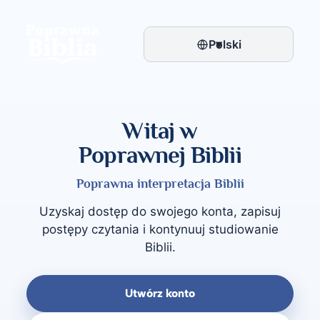
Skip
to
content
Polski
▾
Witaj w
Poprawnej Biblii
Poprawna interpretacja Biblii
Uzyskaj dostęp do swojego konta, zapisuj
postępy czytania i kontynuuj studiowanie
Biblii.
Utwórz konto